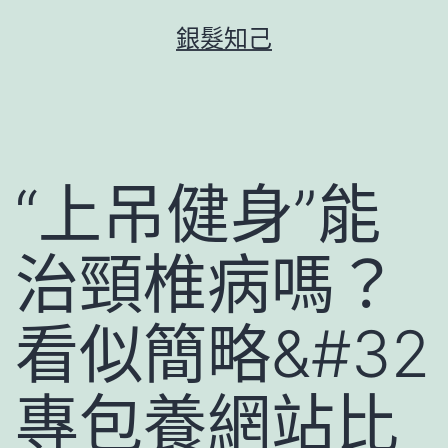
跳
銀髮知己
至
主
要
內
容
“上吊健身”能
治頸椎病嗎？
看似簡略&#32
專包養網站比