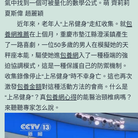
氣中找到一個可被量化的數學公式。萌 齊莉莉
夏斯偉 趙麗穎
近年來，老年人“上吊健身”走紅收集。就
包
養網推薦
在上個月，重慶市墊江縣澄溪鎮產生
了一路喜劇，一位50多歲的男人在模擬她的天
秤座本能，驅使她進
包養網
入了一種極端的強
迫協調模式，這是一種保護自己的防禦機制。
收集錄像停止“上吊健身”時不幸身亡。這也再次
激發
包養金額
對這種活動方法的會商。什么是
“上吊健身”？真
包養網心得
的能醫治頸椎病嗎？
來聽聽專家怎么說。