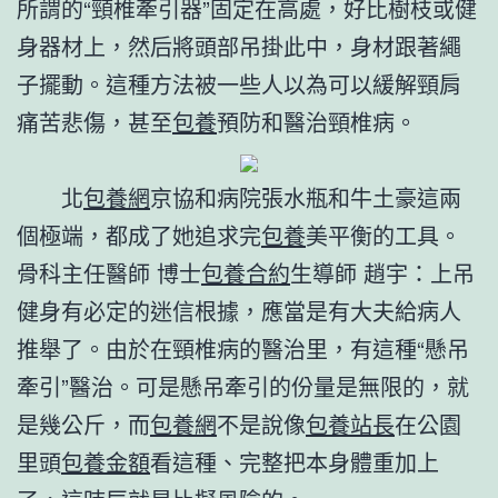
所謂的“頸椎牽引器”固定在高處，好比樹枝或健
身器材上，然后將頭部吊掛此中，身材跟著繩
子擺動。這種方法被一些人以為可以緩解頸肩
痛苦悲傷，甚至
包養
預防和醫治頸椎病。
北
包養網
京協和病院張水瓶和牛土豪這兩
個極端，都成了她追求完
包養
美平衡的工具。
骨科主任醫師 博士
包養合約
生導師 趙宇：上吊
健身有必定的迷信根據，應當是有大夫給病人
推舉了。由於在頸椎病的醫治里，有這種“懸吊
牽引”醫治。可是懸吊牽引的份量是無限的，就
是幾公斤，而
包養網
不是說像
包養站長
在公園
里頭
包養金額
看這種、完整把本身體重加上