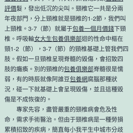
評價
髮，發出低沉的尖叫。頸椎它一共是分兩
年夜部門，分上頸椎就是頸椎的1-2節，我們叫
上頸椎。3-7（節）就屬于
包養一個月價錢
下頸
椎。呼吸輪
女大生包養俱樂部
迴的性命中樞在
頸1-2（節），3-7（節）的頸椎基礎上管我們四
肢。假如一旦頸椎呈現脊髓的毀傷，會招致四
肢的癱瘓。別的頸椎的
包養俱樂部
脊髓很是懦
弱，有的時辰就像阿誰豆
包養網
腐腦那種狀
況，碰一下就基礎上會呈現毀傷，並且這種毀
傷是不成恢復的。
專家先容，盡管嚴重的頸椎病會危及性
命，需求手術醫治。但由于頸椎病是一種勞損
累積招致的疾病，簡直每小我平生中城市分歧