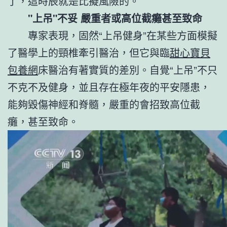
了，這時辰就是比擬風險的。
"上吊"不妥 嚴重者或高位截癱甚至致命
專家表現，固然“上吊健身”在某些方面模擬
了醫學上的頸椎牽引醫治，但它與臨
甜心寶貝
包養網
床醫治有著實質的差別。自覺“上吊”不只
不克不及健身，並且存在極年夜的平安隱患，
能夠毀傷神經和脊髓，嚴重的會招致高位截
癱，甚至致命。