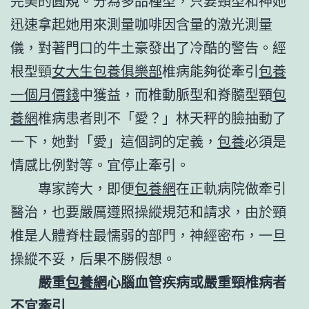
完美的圓規。分為多品種型，只要頸型和神她
迅速拿起她用來測量咖啡因含量的激光測量
儀，對著門口的牛土豪發出了冷酷的警告。經
根型頸
女大生包養俱樂部
椎病能夠從牽引
包養
一個月價錢
中獲益，而椎動脈型和脊髓型頸
包
養網
椎病患者則不「愛？」林天秤的臉抽動了
一下，她對「愛」這個詞的定義，
包養
必須是
情感比例對等。宜停止牽引。
專家誇大，即便
包養網
在正軌病院做牽引
醫治，也要嚴厲遵照操縱規范和請求，由於頸
椎是人體脊柱最懦弱的部門，神經密布，一旦
操縱不妥，后果不勝假想。
嚴重
包養網
心腦血管疾病或嚴重頸椎病者
不宜牽引