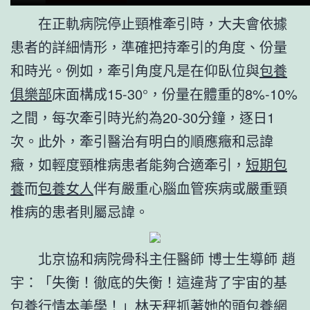
在正軌病院停止頸椎牽引時，大夫會依據
患者的詳細情形，準確把持牽引的角度、份量
和時光。例如，牽引角度凡是在仰臥位與
包養
俱樂部
床面構成15-30°，份量在體重的8%-10%
之間，每次牽引時光約為20-30分鐘，逐日1
次。此外，牽引醫治有明白的順應癥和忌諱
癥，如輕度頸椎病患者能夠合適牽引，
短期包
養
而
包養女人
伴有嚴重心腦血管疾病或嚴重頸
椎病的患者則屬忌諱。
北京協和病院骨科主任醫師 博士生導師 趙
宇：「失衡！徹底的失衡！這違背了宇宙的基
包養行情
本美學！」林天秤抓著她的頭
包養網