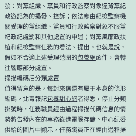
發：對黨組織、黨員和行政監察對象違背黨紀
政遊記為的揭發、控訴；依法應由紀檢監察機
關受理的黨組織、黨員和行政監察對象不服黨
紀政紀處罰和其他處置的申述；對黨風廉政扶
植和紀檢監察任務的看法、提出。也就是說，
假如不合適上述受理范圍的
包養網
函件，會轉
往響應部分處置。
掃描編碼后分類處置
值得留意的是，每封來信還有屬于本身的條形
編碼。北青報記
包養甜心網
者得悉，停止分類
掛號時，任務職員經由過程掃描代碼信息的情
勢將告發內在的事務錄進電腦存儲。中心紀委
供給的圖片中顯示，任務職員正在經由過程掃