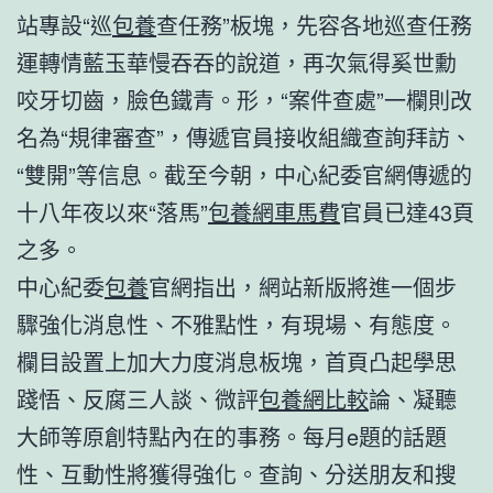
站專設“巡
包養
查任務”板塊，先容各地巡查任務
運轉情藍玉華慢吞吞的說道，再次氣得奚世勳
咬牙切齒，臉色鐵青。形，“案件查處”一欄則改
名為“規律審查”，傳遞官員接收組織查詢拜訪、
“雙開”等信息。截至今朝，中心紀委官網傳遞的
十八年夜以來“落馬”
包養網車馬費
官員已達43頁
之多。
中心紀委
包養
官網指出，網站新版將進一個步
驟強化消息性、不雅點性，有現場、有態度。
欄目設置上加大力度消息板塊，首頁凸起學思
踐悟、反腐三人談、微評
包養網比較
論、凝聽
大師等原創特點內在的事務。每月e題的話題
性、互動性將獲得強化。查詢、分送朋友和搜