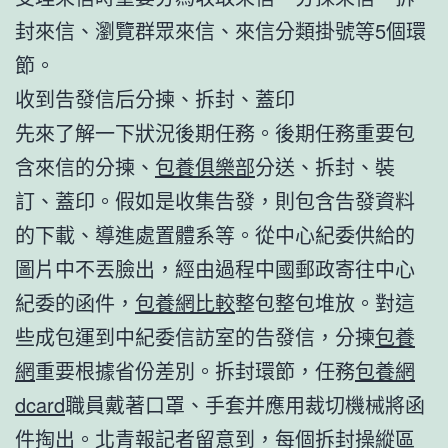
封來信、瀏覽群眾來信、來信分類掛號等5個環
節。
收到告發信后分揀、拆封、蓋印
先來了解一下狀況後期任務。後期任務重要包
含來信的分揀、
包養俱樂部
分送、拆封、裝
訂、蓋印。假如是收集告發，則包含告發資料
的下載、導進處置體系等。從中心紀委供給的
圖片中不丟臉出，經由過程中國郵政寄往中心
紀委的函件，
包養網比較
整包整包堆放。對這
些成包運到中紀委信訪室的告發信，分揀
包養
網
重要根據省份差別。拆封環節，任務
包養網
dcard
職員戴著口罩、手套并應用裁切機械將函
件掏出。北青報記者留意到，每個拆封操縱區