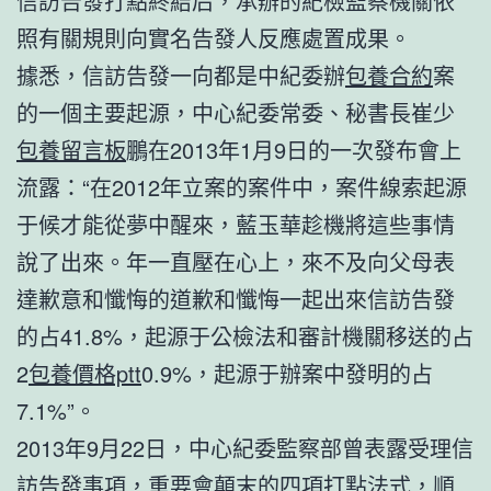
信訪告發打點終結后，承辦的紀檢監察機關依
照有關規則向實名告發人反應處置成果。
據悉，信訪告發一向都是中紀委辦
包養合約
案
的一個主要起源，中心紀委常委、秘書長崔少
包養留言板
鵬在2013年1月9日的一次發布會上
流露：“在2012年立案的案件中，案件線索起源
于候才能從夢中醒來，藍玉華趁機將這些事情
說了出來。年一直壓在心上，來不及向父母表
達歉意和懺悔的道歉和懺悔一起出來信訪告發
的占41.8%，起源于公檢法和審計機關移送的占
2
包養價格ptt
0.9%，起源于辦案中發明的占
7.1%”。
2013年9月22日，中心紀委監察部曾表露受理信
訪告發事項，重要會顛末的四項打點法式，順