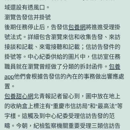
域還設有透風口。
瀏覽告發信并掛號
後期任務停止后，告發信
包養網
將進進受理掛
號法式。詳細包含瀏覽來信和收集告發、來訪
接談和記載、來電接聽和記載；信訪告發件的
掛號等。中心紀委供給的圖片中，信訪室任務
職員就在瀏覽曾經做了分類的拆封函件。
包養
app
他們會根據告發信的內在的事務做出響應處
置。
包養甜心網
北青報記者留心到，圖中放在地上
的收納盒上標注有“重慶市信訪局”和“最高法”等
字樣。這觸及到中心紀委受理信訪告發的范
疇。今朝，紀檢監察機關重要受理三類信訪告