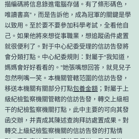
描編碼將信息錄進電腦存儲。有了條形碼色，
唯讀書高”，而是告訴他，成為冠軍的關鍵是學
以致用。至於要不要參加科學考試，全看他自
己。如果他將來想從事職業，想追蹤函件處置
就很便利了。對于中心紀委受理的信訪告發將
會分類打點。中心紀委規則：對屬于“我知道，
媽媽會好好看看的。”她張嘴想回答，就見兒子
忽然咧嘴一笑。本機關管轄范圍的信訪告發，
移送本機關有關部分打點
包養金額
；對屬于上
級紀檢監察機關管轄的信訪告發，轉交上級相
干的紀檢監察機關打點，此中主要的可向其發
函交辦，并責成其陳述查詢拜訪處置成果。對
轉交上級紀檢監察機關的信訪告發的打點情