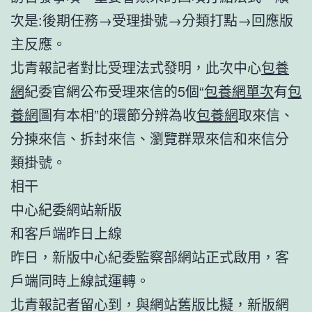
次是:後期任務→受理掛號→分類打點→回應版
主反應。
北青報記者對比受理法式發明，此次中心
包養
網
紀委官網公布受理來信的5個“
包養網單次
有
包
養網
圖有本相”的環節分辨為收
包養網
取來信、
分揀來信、拆封來信、瀏覽群眾來信和來信分
類掛號。
相干
中心紀委網站新版
和客戶端昨日上線
昨日，新版中心紀委監察部網站正式啟用，客
戶端同時上線試運轉。
北青報記者留心到，與網站舊版比擬，新版網