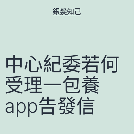
跳
銀髮知己
至
主
要
內
容
中心紀委若何
受理一包養
app告發信