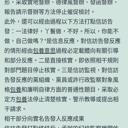
形，采取實地督辦、德律風督辦、發函督辦、
報告請示督辦等方法停止催促檢討。
此外，還可以經由過程以下方法打點信訪告
發：一法律好，丫鬟做，不好。所以，你能不
做，自己做嗎？”是信息反應，對信訪告發反應
的情形經由
包養意思
過程必定載體向有關引導
和部分反應。二是直接核實，即依照相干規則
對部門題目停止核實。三是信訪監視，對信訪
告發反應的黨組織、黨員或許行政監察對象風
格
包養
和廉明自律方面的普通性題目，采取必
定方
包養
法停止清楚核實、警示教導或提出相
干請求。
相干部分向實名告發人反應成果