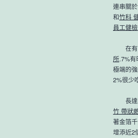
連串關於
和
竹科 
員工健檢
在有脂肪
所
.7%有
極端的強
2%很少
長達2
竹 帶狀
著金箔千
增添近2