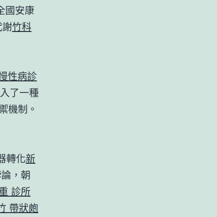
全國安康
代謝
竹科
 慢性病診
進入了一種
禦機制。
器轉化
新
悖論，朝
重 診所
竹 帶狀皰