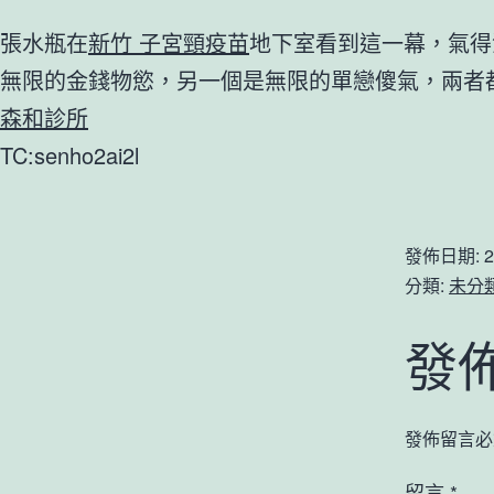
張水瓶在
新竹 子宮頸疫苗
地下室看到這一幕，氣得
無限的金錢物慾，另一個是無限的單戀傻氣，兩者
森和診所
TC:senho2ai2l
發佈日期:
2
分類:
未分
發
發佈留言必
留言
*