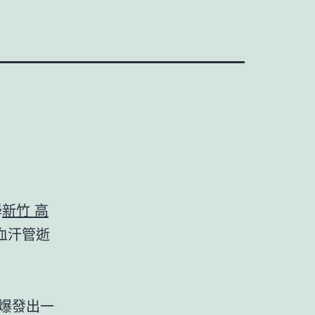
學
新竹 高
血汗管逝
爆發出一