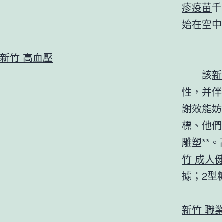
疹疫苗
千
始在空中
新竹 高血壓
該
新
性，并伴
謝效能妨
標、他們
雕塑**
竹 成人
據；2型
新竹 職