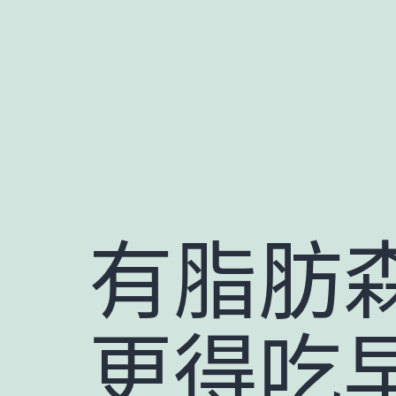
跳
至
主
要
內
容
有脂肪
更得吃