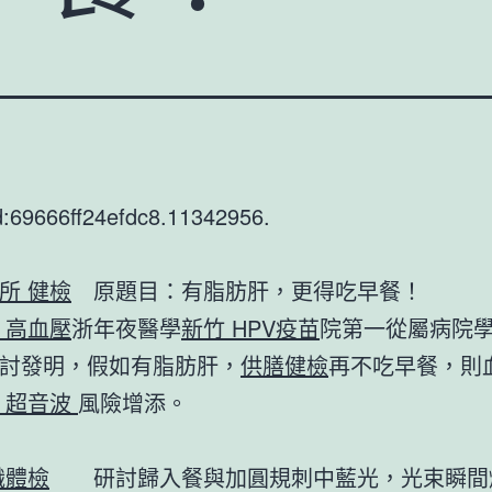
d:69666ff24efdc8.11342956.
所 健檢
原題目：有脂肪肝，更得吃早餐！
 高血壓
浙年夜醫學
新竹 HPV疫苗
院第一從屬病院
討發明，假如有脂肪肝，
供膳健檢
再不吃早餐，則
 超音波
風險增添。
職體檢
研討歸入餐與加圓規刺中藍光，光束瞬間