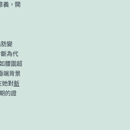
意義，開
脂肪變
診斷為代
如腰圍超
極端背景
在她對
新
期的證
）