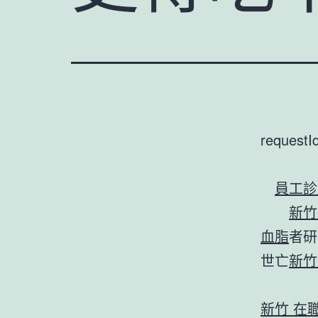
requestI
員工診
新竹
血脂
者研
世亡
新竹
新竹 在