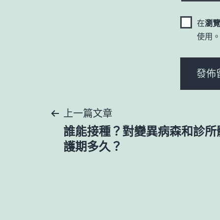
在
瀏
使用
文
上一篇文章
誰能接種？對變異病森和診所
章
護期多久？
導
覽