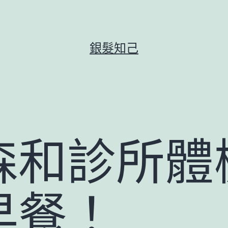
銀髮知己
森和診所體
早餐！