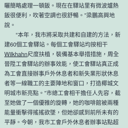
曬簡略處理一頓飯。現在在驛站里有微波爐熱
飯很便利，吹著空調也很舒暢。”梁鵬高興地
說。
“本年，我市將采取共建和自建的方法，新
建60個工會驛站。每個工會驛站均按相干
Wilkhahn
尺度扶植，裝備基本舉措措施，周全
晉陞工會驛站的辦事效能，使工會驛站真正成
為工會直接辦事戶外休息者和新失業形狀休息
者等一線職工的主要陣地和窗口，打造椰城文
明城市新亮點。”市總工會相干擔任人先容，截
至她做了一個優雅的旋轉，她的咖啡館被兩種
能量衝擊得搖搖欲墜，但她卻感到前所未有的
平靜。今朝，我市工會戶外休息者辦事站點超