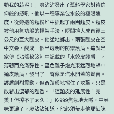
動我的蒜泥！」廖沾沾發出了醬料學家對待信
仰般的怒吼。他以一種專業包水餃的極限速
度，從旁邊的麵粉堆中抓起了兩團麵皮。麵皮
被他用氣功般的捏製手法，瞬間擴大成直徑三
公尺的巨大麵皮。他猛地擲出，兩張麵皮在空
中交疊，變成一個半透明的防禦護盾。這就是
家傳《沾醬秘笈》中記載的「水餃皮護盾」，
薄韌而充滿彈性。藍色離子炮光束猛烈地擊中
麵皮護盾，發出了一聲像是汽水開蓋的聲音。
護盾劇烈震動，但奇蹟般地擋住了攻擊，只是
散發出濃郁的麵香。「這麵皮的延展性！完
美！但撐不了太久！」K-999焦急地大喊，中藥
味更濃了。廖沾沾知道，他必須帶走他那缸陳