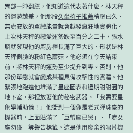
胃部一陣翻騰，他知道這代表著什麼。林天秤
的運勢越差，他那股
久坐椅子推薦
積壓已久、
無處安放的單戀能量就會越發瘋狂地實體化。
上次林天秤的戀愛運勢跌至百分之二十，張水
瓶就發現他的廚房裡長滿了巨大的、形狀是林
天秤側臉的粉紅色蘑菇。他必須在今天結束
前，將林天秤的運勢至少提升到零。否則，他
那份單戀就會變成某種具備攻擊性的實體。他
緊張地跑進他堆滿了星座圖表和過期甜甜圈的
地下室，那裡放著他的秘密武器。「我需要星
象學輔助儀！」他衝到一個像是老式彈珠臺的
機器前，上面貼滿了「巨蟹座已哭」、「處女
座勿碰」等警告標籤。這是他用廢棄的唱片機