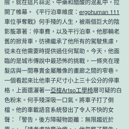
險，就在這片蒜泥、中藥和醋酸的混亂中，拉
開了帷幕。《平行泊車維度：
ergohuman 111
車位爭奪戰》何手殘的人生，被兩個巨大的陰
影籠罩著：停車費，以及平行泊車。他那輛老
舊的掀背車，彷彿繼承了他所有的駕駛焦慮，
從未在他需要時提供過任何幫助。今天，他面
臨的是城市傳說中最恐怖的挑戰，一條夾在理
髮店與一間專賣金屬雕像的畫廊之間的窄巷。
一個看起來比他車子尺寸小上三十公分的停車
格，上面還灑著一
亞梭Artso工學椅
層可疑的白
色粉末。何手殘深吸一口氣。將車子打了倒
檔。他的車載語音系統發出了令人不快的女
聲：「警告，後方障礙物距離：無限趨近於