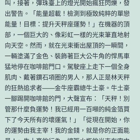
叫，接著，彈珠臺上的燈光開始瘋狂閃爍，發
出警告。「能量超載！檢測到極致純粹的單戀
能量！目標：提升天秤座運勢！」在機器的頂
部，一個巨大的、像彩虹一樣的光束筆直地射
向天空。然而，就在光束衝出屋頂的一瞬間，
一輛塗滿了金色、裝飾著巨大公牛角的悍馬車
猛地停在咖啡館門口。駕駛座上走下一個全身
肌肉、戴著鑽石項圈的男人，那人正是林天秤
的狂熱追求者——金牛座霸總牛土豪。牛土豪
一腳踢開咖啡館的門，大聲宣布：「天秤！別
管那什麼負運勢！我已經用一百噸的純金箔買
下了今天所有的壞運氣！」「從現在開始，你
的運勢由我主宰！我的金錢，就是你的正面能