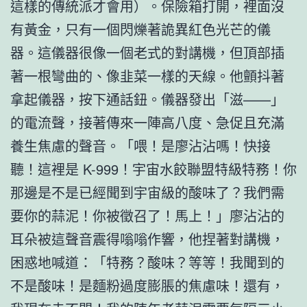
這樣的傳統派才會用）。保險箱打開，裡面沒
有黃金，只有一個閃爍著詭異紅色光芒的儀
器。這儀器很像一個老式的對講機，但頂部插
著一根彎曲的、像韭菜一樣的天線。他顫抖著
拿起儀器，按下通話鈕。儀器發出「滋——」
的電流聲，接著傳來一陣高八度、急促且充滿
養生焦慮的聲音。「喂！是廖沾沾嗎！快接
聽！這裡是 K-999！宇宙水餃聯盟特級特務！你
那邊是不是已經聞到宇宙級的酸味了？我們需
要你的蒜泥！你被徵召了！馬上！」廖沾沾的
耳朵被這聲音震得嗡嗡作響，他捏著對講機，
困惑地喊道：「特務？酸味？等等！我聞到的
不是酸味！是麵粉過度膨脹的焦慮味！還有，