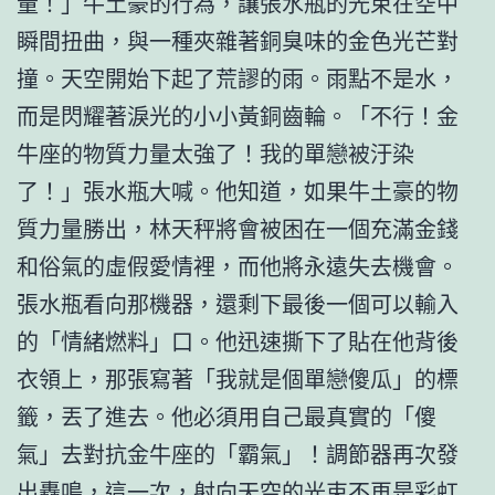
量！」牛土豪的行為，讓張水瓶的光束在空中
瞬間扭曲，與一種夾雜著銅臭味的金色光芒對
撞。天空開始下起了荒謬的雨。雨點不是水，
而是閃耀著淚光的小小黃銅齒輪。「不行！金
牛座的物質力量太強了！我的單戀被汙染
了！」張水瓶大喊。他知道，如果牛土豪的物
質力量勝出，林天秤將會被困在一個充滿金錢
和俗氣的虛假愛情裡，而他將永遠失去機會。
張水瓶看向那機器，還剩下最後一個可以輸入
的「情緒燃料」口。他迅速撕下了貼在他背後
衣領上，那張寫著「我就是個單戀傻瓜」的標
籤，丟了進去。他必須用自己最真實的「傻
氣」去對抗金牛座的「霸氣」！調節器再次發
出轟鳴，這一次，射向天空的光束不再是彩虹