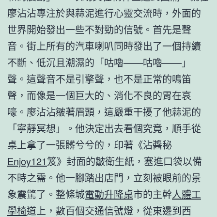
廖沾沾專注於與蒜泥進行心靈交流時，外面的
世界開始發出一些不對勁的信號。首先是聲
音。街上所有的汽車喇叭同時發出了一個持續
不斷、低沉且潮濕的「咕嚕——咕嚕——」
聲。這聲音不是引擎聲，也不是正常的鳴笛
聲，而像是一個巨大的、消化不良的胃在哀
嚎。廖沾沾皺著眉頭，這嚴重干擾了他蒜泥的
「寧靜冥想」。他決定出去看個究竟，順手從
桌上拿了一張髒兮兮的，印著《沾醬秘
Enjoy121
笈》封面的皺衛生紙，塞進口袋以備
不時之需。他一腳踏出店門，立刻被眼前的景
象震驚了。整條城
電動升降桌
市的主幹
人體工
學椅
道上，數百個交通信號燈，從東邊到西