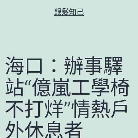
跳
銀髮知己
至
主
要
內
容
海口：辦事驛
站“億嵐工學椅
不打烊”情熱戶
外休息者