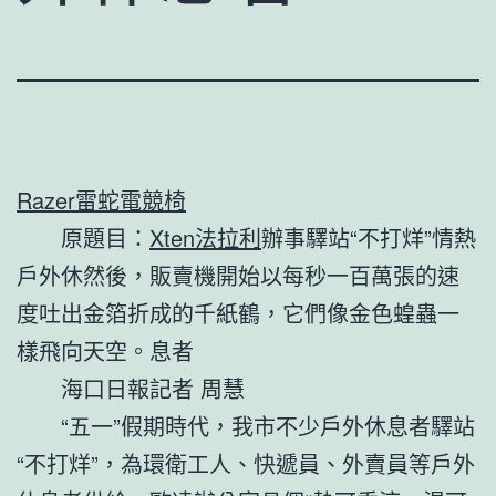
Razer雷蛇電競椅
原題目：
Xten法拉利
辦事驛站“不打烊”情熱
戶外休然後，販賣機開始以每秒一百萬張的速
度吐出金箔折成的千紙鶴，它們像金色蝗蟲一
樣飛向天空。息者
海口日報記者 周慧
“五一”假期時代，我市不少戶外休息者驛站
“不打烊”，為環衛工人、快遞員、外賣員等戶外