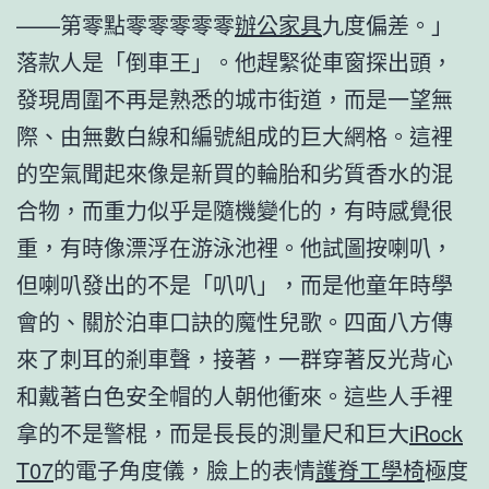
——第零點零零零零零
辦公家具
九度偏差。」
落款人是「倒車王」。他趕緊從車窗探出頭，
發現周圍不再是熟悉的城市街道，而是一望無
際、由無數白線和編號組成的巨大網格。這裡
的空氣聞起來像是新買的輪胎和劣質香水的混
合物，而重力似乎是隨機變化的，有時感覺很
重，有時像漂浮在游泳池裡。他試圖按喇叭，
但喇叭發出的不是「叭叭」，而是他童年時學
會的、關於泊車口訣的魔性兒歌。四面八方傳
來了刺耳的剎車聲，接著，一群穿著反光背心
和戴著白色安全帽的人朝他衝來。這些人手裡
拿的不是警棍，而是長長的測量尺和巨大
iRock
T07
的電子角度儀，臉上的表情
護脊工學椅
極度