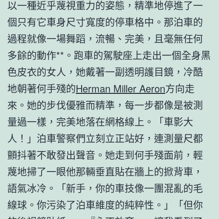
以一種近乎蔑視重力的姿態，精準地停進了一
個只有它車身尺寸寬度的停車格中。那泊車的
過程就像一場舞蹈，流暢、完美，且毫無任何
多餘的動作**。跑車的駕駛座上走出一個全身黑
色皮衣的女人，她戴著一副透明護目鏡，冷酷
地朝著何手殘的
Herman Miller Aeron
方向走
來。她的步伐優雅而精準，每一步都像是被測
量過一樣，完美地落在網格線上。「車影大
人！」泊車警察們立刻立正站好，連測量尺都
顫抖著不敢發出聲音。她走到何手殘面前，輕
蔑地掃了一眼他那輛垂直貼在牆上的掀背車，
語氣冰冷。「新手，你的車技像一團混亂的毛
線球。你污染了泊車維度的純粹性。」「但你