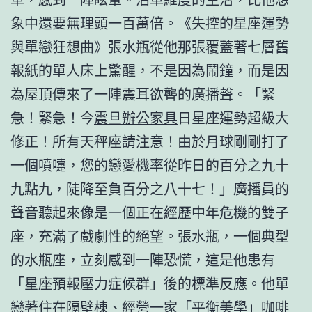
象中還要無理頭一百萬倍。《失控的星座運勢
與單戀狂想曲》張水瓶從他那張覆蓋著七層舊
報紙的單人床上驚醒，不是因為鬧鐘，而是因
為屋頂傳來了一陣震耳欲聾的廣播聲。「緊
急！緊急！今
震旦辦公家具
日星座運勢超級大
修正！所有天秤座請注意！由於月球剛剛打了
一個噴嚏，您的戀愛機率從昨日的百分之九十
九點九，陡降至負百分之八十七！」廣播員的
聲音聽起來像是一個正在經歷中年危機的雙子
座，充滿了戲劇性的絕望。張水瓶，一個典型
的水瓶座，立刻感到一陣恐慌，這是他患有
「星座預報壓力症候群」後的標準反應。他單
戀著住在隔壁棟、經營一家「平衡美學」咖啡