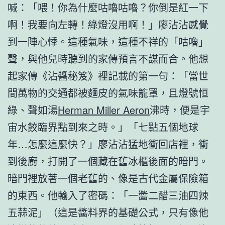
喊：「喂！你為什麼咕嚕咕嚕？你倒是紅一下
啊！我要向左轉！綠燈沒用啊！」廖沾沾感覺
到一陣心悸。這種氣味，這種不祥的「咕嚕」
聲，與他兒時聽到的家傳預言不謀而合。他想
起家傳《沾醬秘笈》裡記載的第一句：「當世
間萬物的交通都被麵皮的氣味籠罩，且燈號恒
綠、聲如湯
Herman Miller Aeron
沸時，便是宇
宙水餃臨界點到來之時。」「七點五個地球
年…怎麼這麼快？」廖沾沾猛地衝回店裡，衝
到後廚，打開了一個藏在舊冰櫃後面的暗門。
暗門裡放著一個老舊的、像是古代金屬保險箱
的東西。他輸入了密碼：「一醬二醋三油四辣
五蒜泥」（這是醬料界的基礎公式，只有像他