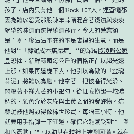
孩子。店內只有他一個
iRock T07
人，連蒼蠅都
因為難以忍受那股陳年蒜頭混合著鐵鏽與淡淡
絕望的味道而選擇繞道飛行。今天的營業額
是：零。廖沾沾不安的不是店裡的生意，而是
他對**「蒜泥成本焦慮症」**的深層
歐凌辦公家
具
恐懼。新鮮蒜頭每公斤的價格正在以超光速
上漲，如果再這樣下去，他引以為傲的「靈魂
蒜泥」將難以為繼。他拿著一把被磨得光滑、
閃耀著不祥光芒的小銀勺，從缸底撈起一坨濃
稠的、顏色介於灰綠與土黃之間的發酵物。這
蒜泥被他照顧得像稀世珍寶，每隔三小時，他
就要用手指彈一下缸邊，確保它能感受到**「溫
和的震動」**，以助其在精神上達到圓滿。就在