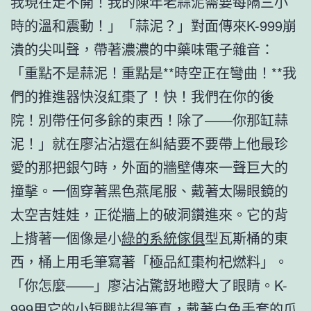
我現在走不開！我的陳年老蒜泥需要每隔三小
時的溫和震動！」「蒜泥？」對面傳來K-999崩
潰的尖叫聲，帶著濃濃的中藥味電子雜音：
「重點不是蒜泥！重點是**時空正在彎曲！**我
們的推進器快沒紅棗了！快！我們在你的後
院！別帶任何多餘的東西！除了——你那缸蒜
泥！」就在廖沾沾還在糾結要不要帶上他最珍
愛的那把銀勺時，外面的牆壁傳來一聲巨大的
撞擊。一個穿著黑色燕尾服、戴著太陽眼鏡的
太空吉娃娃，正從牆上的破洞鑽進來。它的背
上揹著一個像是小
綠的系統傢俱
型瓦斯桶的東
西，桶上用毛筆寫著「極品紅棗枸杞燃料」。
「你怎麼——」廖沾沾驚訝地瞪大了眼睛。K-
999用它的小短腿站得筆直，戴著白色手套的爪