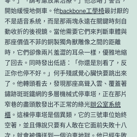
零。」「請考慮放棄治療。」他忽略了警告，
開始緩慢地倒車。他
backbone工學椅
最討厭的
不是語音系統，而是那兩塊永遠在關鍵時刻自
動收折的後視鏡。當他需要它們來判斷車體與
那座價值不菲的銅製獨角獸雕像之間的距離
時，它們卻像兩片羞澀的耳朵一樣，優雅地縮
了回去。同時發出低語：「你還是別看了，反
正你也停不好。」何手殘感覺心臟快要跳出來
了。他轉頭看去，發現那座高聳入雲、覆蓋著
鏽跡斑斑鐵網的多層機械式停車塔，正在那片
窄巷的盡頭散發出不正常的綠光
辦公室系統
櫃
。這棟停車塔是個異類，它的三號車位始終
空著，並且傳說只要有人敢在它面前失敗十八
次，就會被傳送到一個泊車地獄。他已經失敗