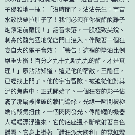
子優雅地一揮：「沒時間了，沾沾先生！宇宙
水餃快要拉肚子了！我們必須在你被醋酸離子
炮鎖定前離開！」話音未落，一股極致尖銳、
刺鼻的酸氣猛地從店門口灌入，伴隨著一個狂
妄自大的電子音效：「警告！這裡的醬油比例
嚴重失衡！百分之九十九點九九的醋，才是真
理！」廖沾沾知道，這是他的宿敵，王醋狂，
已經找上門了。他的宇宙冒險，被迫從他對蒜
泥的焦慮中，正式開始了。一個狂妄的影子佔
滿了那扇被撞破的牆門邊緣，光線一瞬間被極
端的酸氣扭曲。一個閃閃發光、像醋罐的機器
人緩緩漂浮進來，它的底座還不斷噴射著白色
醋霧。它身上掛著「醋狂派大勝利」的霓虹燈