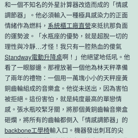
和一個不知名的外星計算器改造而成的「情感
調節器」。他必須輸入一種極具感染力的正面
情緒作為燃料，
系統櫃工廠直營
來抵抗那負面
的運勢波。「水瓶座的優勢，就是超脫一切的
理性與冷靜…才怪！我只有一腔熱血的傻氣
Standway電動升降桌
啊！」他絕望地低吼。他
看了一眼腳邊。那裡放著一個他為林天秤準備
了兩年的禮物：一個用一萬塊小小的天秤座黃
銅齒輪組成的音樂盒。他從未送出，因為害怕
被拒絕。這份害怕，就是純度最高的單戀情
感。張水瓶咬緊牙關，將那個黃銅齒輪音樂盒
砸爛，將所有的齒輪都倒入「情感調節器」的
backbone工學椅
輸入口。機器發出刺耳的尖