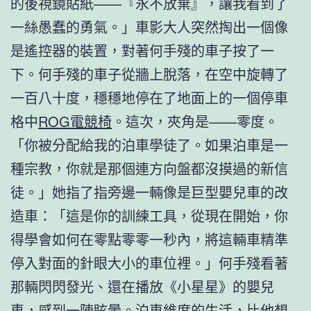
的後視鏡貼紙——『永不放棄』，讓我看到了
一絲愚蠢的勇氣。」車影大人突然掏出一個像
是遙控器的裝置，對著何手殘的車子按了一
下。何手殘的車子從牆上脫落，在空中旋轉了
一百八十度，穩穩地停在了地面上的一個停車
格中
ROG電競椅
。這次，夾角是——零度。
「你被分配給我的泊車學徒了。如果泊車是一
種宗教，你就是那個連方向盤都沒摸過的新信
徒。」她指了指旁邊一輛像是巨型嬰兒車的改
造車：「這是你的訓練工具，從現在開始，你
得學會如何在零點零零一秒內，將這輛車精準
停入對面的針眼大小的車位裡。」何手殘看著
那輛閃閃發光、還在播放《小星星》的嬰兒
車，感到一陣眩暈。泊車維度的生活，比他想