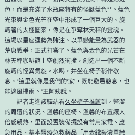
色，而是充滿了水瓶座特有的怪誕藍色**。藍色
光束與金色光芒在空中形成了一個巨大的、旋
轉著的太極圖案，像是在爭奪林天秤的靈魂。
這場以星座運勢為賭注、以單戀能量為武器的
荒唐戰爭，正式打響了。藍色與金色的光芒在
林天秤咖啡館上空劇烈衝撞，創造出一個不斷
旋轉的怪異氣旋。水喝，并坐在椅子稍作歇
息。“這里就像是我們的‘家’，既能避暑憩息，也
能遮風擋雨。”王阿姨說。
記者走進該驛站看
久坐椅子推薦
到，整潔
的周遭的狀況、溫馨的座椅、溫馨的布置讓人
倍感親熱，里面設置裝備擺設有常用家電、應
急用品、基本醫療急救藥品「用金錢褻瀆單戀