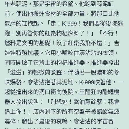
年老蒜泥，那是宇宙的希望。他跑到蒜泥缸
前，使出他搬運食材的全部力量，將那口比他
還胖的缸抱起。「走！K-999！我們要從後院逃
跑！別再管你的紅棗枸杞燃料了！」「不行！
燃料是文明的基礎！沒了紅棗我飛不遠！」吉
娃娃特務抗議。它用小嘴咬住廖沾沾的衣領，
同時開啟了它背上的枸杞推進器。推進器發出
「滋滋」的輕微煎煮聲，伴隨著一股濃郁的蔘
味爆發。廖沾沾抱著蒜泥缸、K-999咬著他，一
起從撞出來的洞口衝向後院。王醋狂的醋罐機
器人發出尖叫：「別想逃！醬油黨餘孽！我會
追上你！」店內剩下的所有空盤子被醋酸氣波
震碎，發出了最後的哀鳴。廖沾沾的宇宙冒