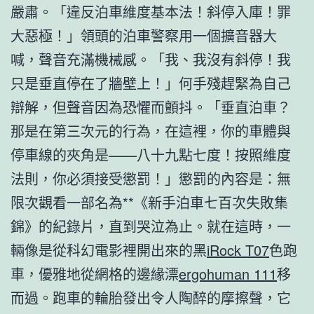
嚴肅。「違反泊車維度基本法！斜停入庫！罪
大惡極！」領頭的泊車警察用一個擴音器大
喊，聲音充滿機械感。「我、我沒有斜停！我
只是垂直停在了牆壁上！」何手殘趕緊為自己
辯解，但聲音因為恐懼而顫抖。「垂直泊車？
那是在第三次元的行為，在這裡，你的車體與
停車線的夾角是——八十九點七度！按照維度
法則，你必須接受懲罰！」懲罰的內容是：無
限次觀看一部名為**《新手泊車七百次失敗集
錦》的紀錄片，直到哭泣為止。就在這時，一
輛像是從科幻電影裡開出來的黑
iRock T07
色跑
車，優雅地從網格的邊緣漂
ergohuman 111
移
而過。跑車的輪胎發出令人陶醉的摩擦聲，它