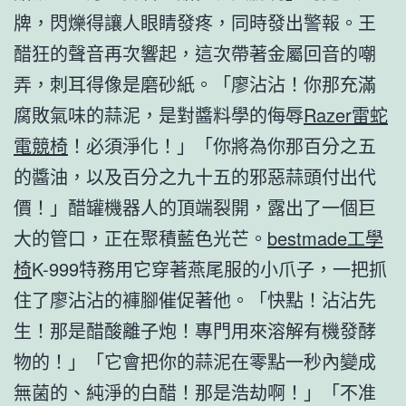
牌，閃爍得讓人眼睛發疼，同時發出警報。王
醋狂的聲音再次響起，這次帶著金屬回音的嘲
弄，刺耳得像是磨砂紙。「廖沾沾！你那充滿
腐敗氣味的蒜泥，是對醬料學的侮辱
Razer雷蛇
電競椅
！必須淨化！」「你將為你那百分之五
的醬油，以及百分之九十五的邪惡蒜頭付出代
價！」醋罐機器人的頂端裂開，露出了一個巨
大的管口，正在聚積藍色光芒。
bestmade工學
椅
K-999特務用它穿著燕尾服的小爪子，一把抓
住了廖沾沾的褲腳催促著他。「快點！沾沾先
生！那是醋酸離子炮！專門用來溶解有機發酵
物的！」「它會把你的蒜泥在零點一秒內變成
無菌的、純淨的白醋！那是浩劫啊！」「不准